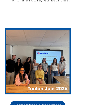
Fit for the Future, réunissant les
partenaires européens du projet
autour d’une ambition commune :
repenser les organisations pour
les préparer aux défis sociaux,
environnementaux et
économiques des prochaines
années. Organisé par Wisamar
Bildungsgesellschaft, l’événement
s’est tenu dans leurs locaux de
Heinrichstraße et a rassemblé des
acteurs engagés dans la
transformation des pratiques
professionne
Coopérations européennes