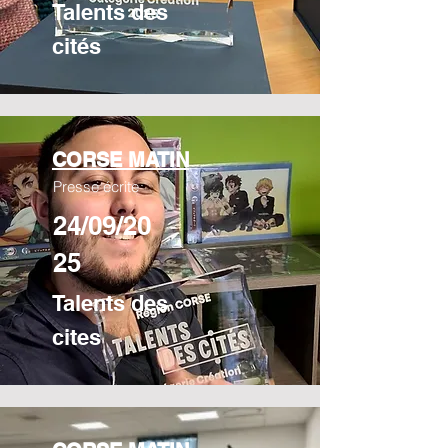
Talents des
cités
CORSE MATIN
Presse écrite
24/09/20
25
Talents des
cites