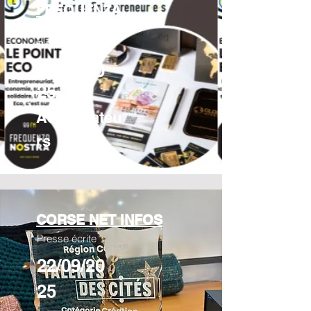
FREQUENZA
NOSTRA
Radio Podcast
23/06/20
25
Accelerateu
rs
CORSE NET INFOS
Presse écrite
22/09/20
25