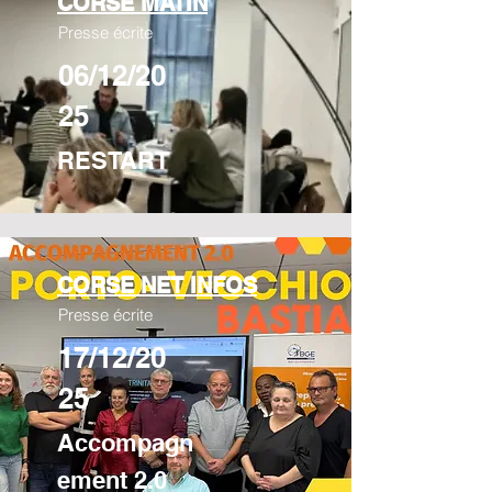
CORSE MATIN
Presse écrite
06/12/20
25
RESTART
CORSE NET INFOS
Presse écrite
17/12/20
25
Accompagn
ement 2.0