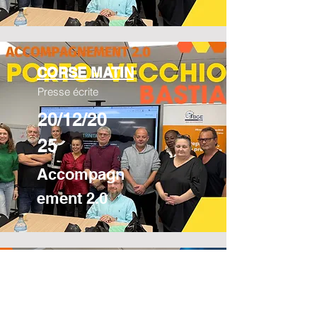
CORSE MATIN
Presse écrite
20/12/20
25
Accompagn
ement 2.0
FRANCE 3 VIA
STELLA