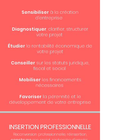
Sensibiliser
à la création
d’entreprise
Diagnostiquer
, clarifier, structurer
votre projet
Étudier
la rentabilité économique de
votre projet
Conseiller
sur les statuts juridique,
fiscal et social
Mobiliser
les financements
nécessaires
Favoriser
la pérennité et le
développement de votre entreprise
INSERTION PROFESSIONNELLE
Reconversion professionnelle, réinsertion,
construire
son projet, recherche d'emploi...