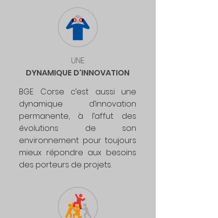
UNE
DYNAMIQUE
D'INNOVATION
BGE Corse c’est aussi une
dynamique d’innovation
permanente, à l’affut des
évolutions de son
environnement pour toujours
mieux répondre aux besoins
des porteurs de projets.