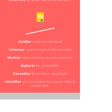
Outiller
votre candidature
Valoriser
votre image professionnelle
Motiver
votre insertion ou reconversion
Explorer
les possibilités
Conseiller
les porteurs de projets
Identifier
vos compétences, savoir-faire et
savoir-être