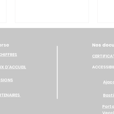
orse
Nos doc
CHIFFRES
CERTIFICA
FIT 
Training Lab YOU LEAD
UX D'ACCUEIL
ACCESSIBI
SSIONS
Ajac
RTENAIRES
Bast
Port
Vecc