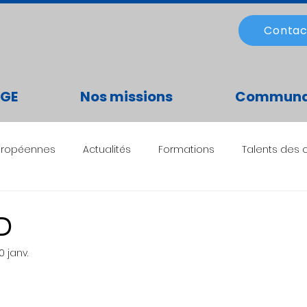
Contac
BGE
Nos missions
Communa
uropéennes
Actualités
Formations
Talents des c
D
0 janv.