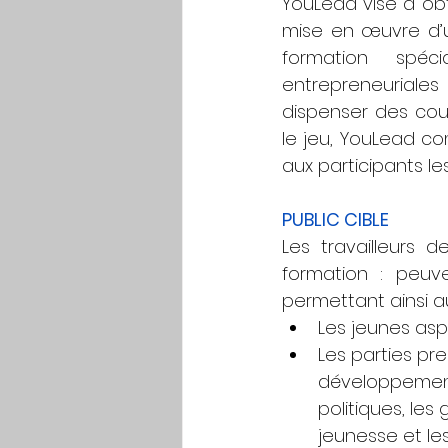
YouLead vise à ob
mise en œuvre d’u
formation spéci
entrepreneuriales
dispenser des cour
le jeu, YouLead c
aux participants l
PUBLIC CIBLE
Les travailleurs 
formation : peuv
permettant ainsi a
Les jeunes aspi
Les parties pre
développement
politiques, les
jeunesse et le