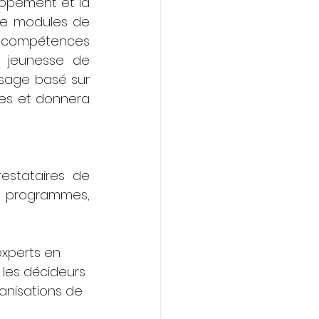
ppement et la 
de modules de 
compétences 
 jeunesse de 
sage basé sur 
es et donnera 
estataires de 
 programmes, 
experts en 
les décideurs 
ganisations de 