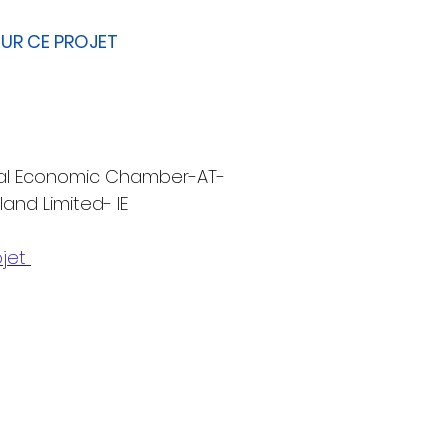
SUR CE PROJET
ral Economic Chamber-AT- 
land Limited- IE
jet 