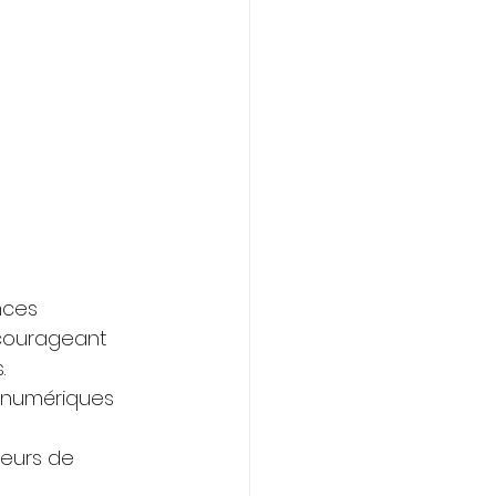
nces 
ncourageant 
.
s numériques 
leurs de 