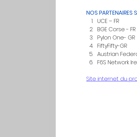
NOS PARTENAIRES 
UCE – FR
BGE Corse - FR
Pylon One- GR
FiftyFifty-GR
Austrian Fede
F6S Network Ire
Site internet du pro