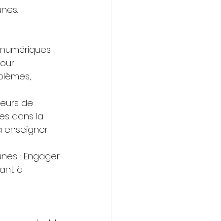
unes.
s numériques 
pour 
blèmes, 
leurs de 
es dans la 
à enseigner 
unes : Engager 
ant à 