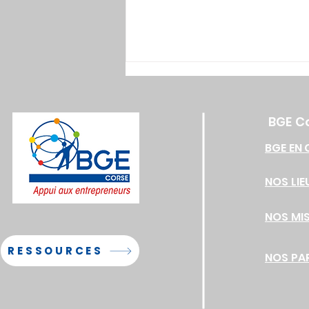
BGE C
BGE EN 
NOS LIE
Workshop européen “Fit for
the Future” à Leipzig
NOS MI
RESSOURCES
NOS PA