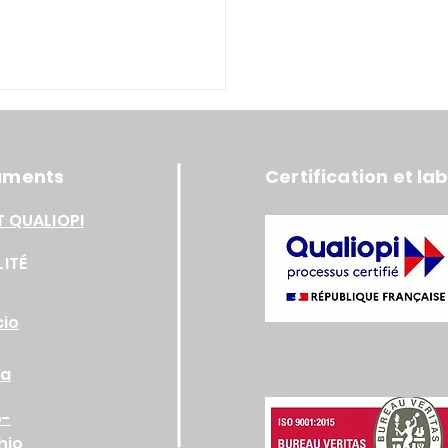
uments
Certification et lab
T QUALIOPI
FOR THE FUTURE
LITÉ
cio
ia
o-
hio