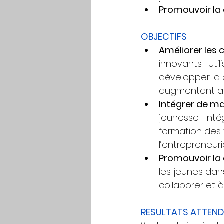
Promouvoir la 
OBJECTIFS
Améliorer les
innovants : Uti
développer la 
augmentant ain
Intégrer de man
jeunesse : Int
formation des 
l’entrepreneuri
Promouvoir la 
les jeunes dan
collaborer et 
RESULTATS ATTEND