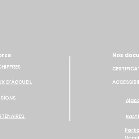
orse
Nos doc
CHIFFRES
CERTIFICA
UX D'ACCUEIL
ACCESSIBI
SSIONS
Ajac
RTENAIRES
Bast
Port
Vecc