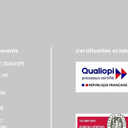
uments
Certification et lab
T QUALIOPI
LITÉ
cio
ia
o-
hio